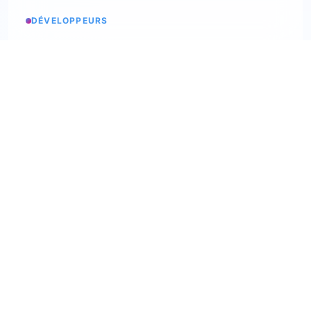
DÉVELOPPEURS
Etats des services
Consulter les statuts
API Softskills
Utilisez trimoji dans votre app
API Hardskills
Utilisez trimoji dans votre app
Intégration ATS
Consultez les ATS disponibles
Webhooks
Découvrez nos webhooks