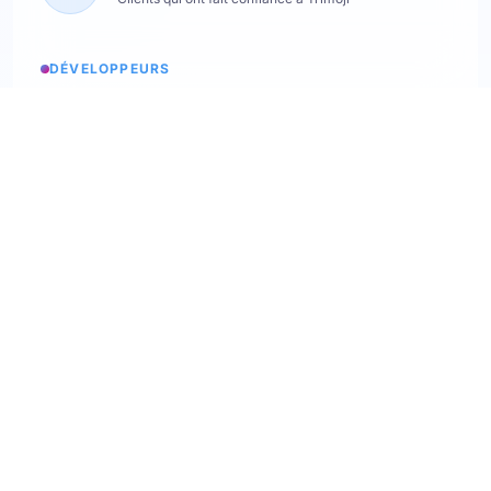
DÉVELOPPEURS
Etats des services
Consulter les statuts
API Softskills
Utilisez trimoji dans votre app
API Hardskills
Utilisez trimoji dans votre app
Intégration ATS
Consultez les ATS disponibles
Webhooks
Découvrez nos webhooks