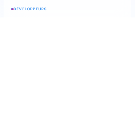
DÉVELOPPEURS
Etats des services
Consulter les statuts
API Softskills
Utilisez trimoji dans votre app
API Hardskills
Utilisez trimoji dans votre app
Intégration ATS
Consultez les ATS disponibles
Webhooks
Découvrez nos webhooks