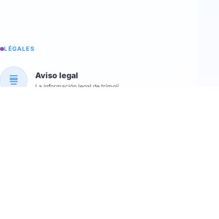
LÉGALES
Aviso legal
La información legal de trimoji
C.G.V
Nuestras condiciones generales de venta
C.G.U
Nuestras condiciones generales de uso
RGPD
Protección de datos