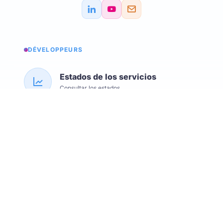
DÉVELOPPEURS
Estados de los servicios
Consultar los estados
API Softskills
Utilice trimoji en su aplicación
API Hardskills
Utilice trimoji en su aplicación
Integración ATS
Consulte los ATS disponibles