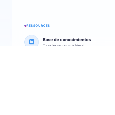
RESSOURCES
Base de conocimientos
Todos los secretos de trimoji
Podcast
Back To The Future Of Work
Taller de selección
Nuestro evento anual
Novedades
Nuestras últimas mejoras