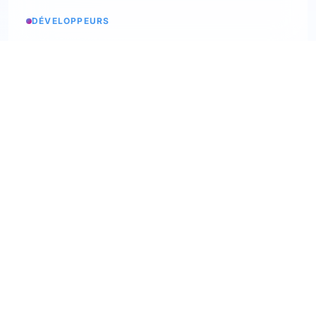
DÉVELOPPEURS
Etats des services
Consulter les statuts
API Softskills
Utilisez trimoji dans votre app
API Hardskills
Utilisez trimoji dans votre app
Intégration ATS
Consultez les ATS disponibles
Webhooks
Découvrez nos webhooks