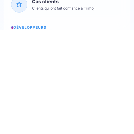
Cas clients
Clients qui ont fait confiance à Trimoji
DÉVELOPPEURS
Etats des services
Consulter les statuts
API Softskills
Utilisez trimoji dans votre app
API Hardskills
Utilisez trimoji dans votre app
Intégration ATS
Consultez les ATS disponibles
Webhooks