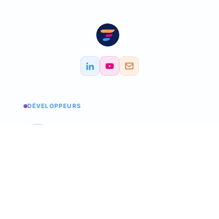
DÉVELOPPEURS
Estados de los servicios
Consultar los estados
API Softskills
Utilice trimoji en su aplicación
API Hardskills
Utilice trimoji en su aplicación