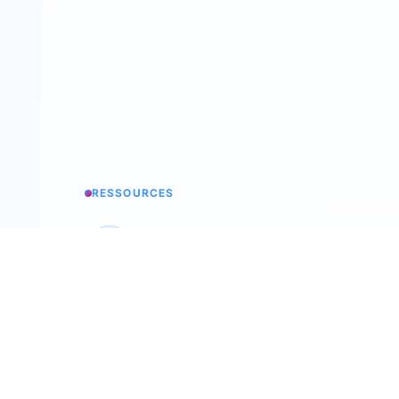
RESSOURCES
Base de conocimientos
Todos los secretos de trimoji
Podcast
Back To The Future Of Work
Taller de selección
Nuestro evento anual