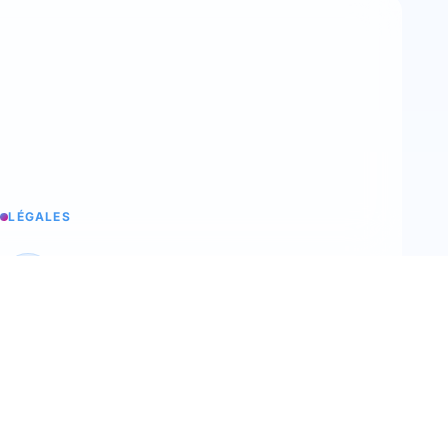
LÉGALES
Aviso legal
La información legal de trimoji
C.G.V
Nuestras condiciones generales de venta
C.G.U
Nuestras condiciones generales de uso