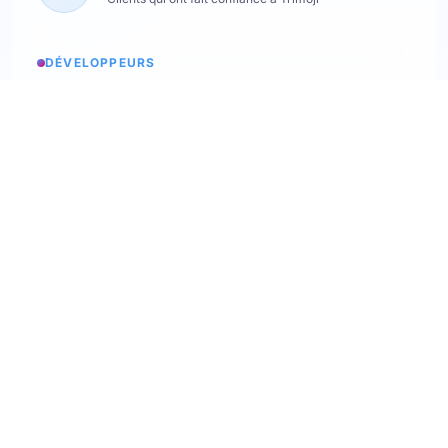
DÉVELOPPEURS
Etats des services
Consulter les statuts
API Softskills
Utilisez trimoji dans votre app
API Hardskills
Utilisez trimoji dans votre app
Intégration ATS
Consultez les ATS disponibles
Webhooks
Découvrez nos webhooks