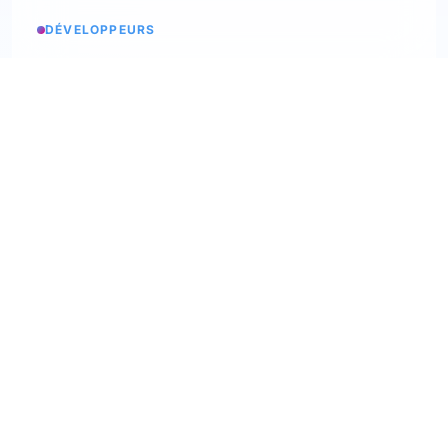
DÉVELOPPEURS
Etats des services
Consulter les statuts
API Softskills
Utilisez trimoji dans votre app
API Hardskills
Utilisez trimoji dans votre app
Intégration ATS
Consultez les ATS disponibles
Webhooks
Découvrez nos webhooks