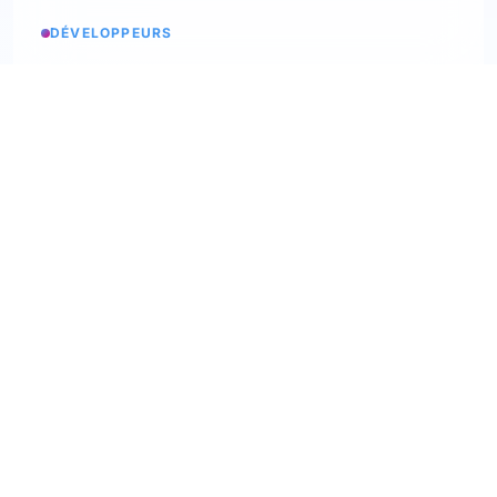
DÉVELOPPEURS
Etats des services
Consulter les statuts
API Softskills
Utilisez trimoji dans votre app
API Hardskills
Utilisez trimoji dans votre app
Intégration ATS
Consultez les ATS disponibles
Webhooks
Découvrez nos webhooks