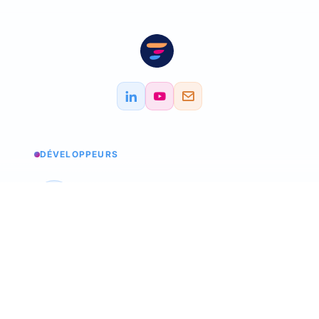
DÉVELOPPEURS
Estados de los servicios
Consultar los estados
API Softskills
Utilice trimoji en su aplicación
API Hardskills
Utilice trimoji en su aplicación