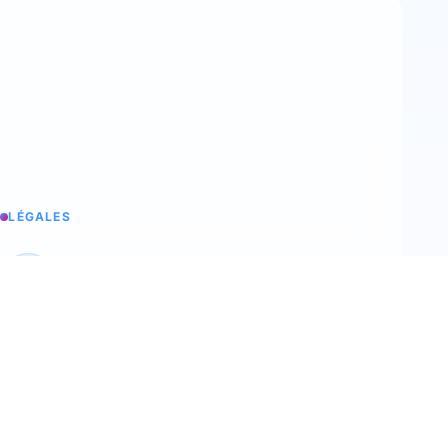
LÉGALES
Aviso legal
La información legal de trimoji
C.G.V
Nuestras condiciones generales de venta
C.G.U
Nuestras condiciones generales de uso