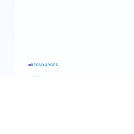
RESSOURCES
Base de conocimientos
Todos los secretos de trimoji
Podcast
Back To The Future Of Work
Taller de selección
Nuestro evento anual