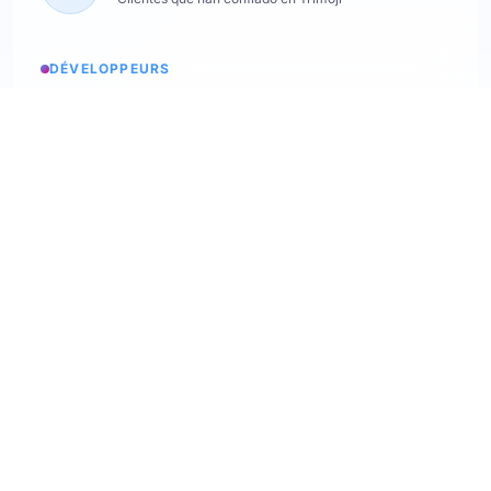
DÉVELOPPEURS
Estados de los servicios
Consultar los estados
API Softskills
Utilice trimoji en su aplicación
API Hardskills
Utilice trimoji en su aplicación
Integración ATS
Consulte los ATS disponibles
Webhooks
Descubra nuestros webhooks