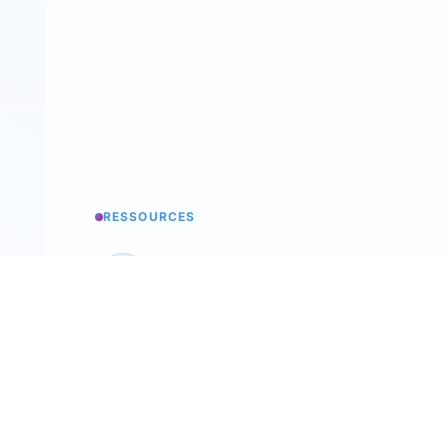
RESSOURCES
Base de conocimientos
Todos los secretos de trimoji
Podcast
Back To The Future Of Work
Taller de selección
Nuestro evento anual