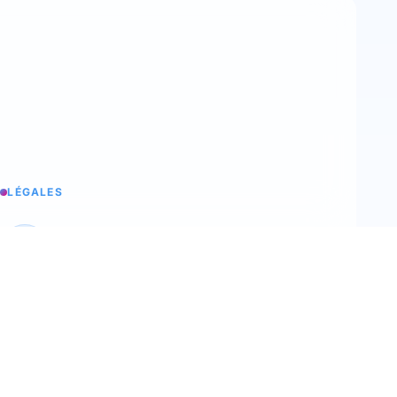
LÉGALES
Aviso legal
La información legal de trimoji
C.G.V
Nuestras condiciones generales de venta
C.G.U
Nuestras condiciones generales de uso