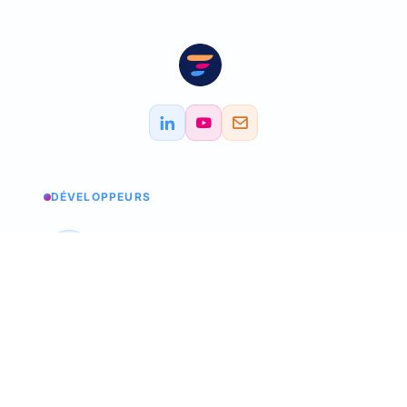
DÉVELOPPEURS
Estados de los servicios
Consultar los estados
API Softskills
Utilice trimoji en su aplicación
API Hardskills
Utilice trimoji en su aplicación