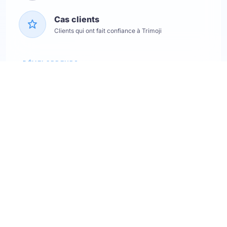
Cas clients
Clients qui ont fait confiance à Trimoji
DÉVELOPPEURS
Etats des services
Consulter les statuts
API Softskills
Utilisez trimoji dans votre app
API Hardskills
Utilisez trimoji dans votre app
Intégration ATS
Consultez les ATS disponibles