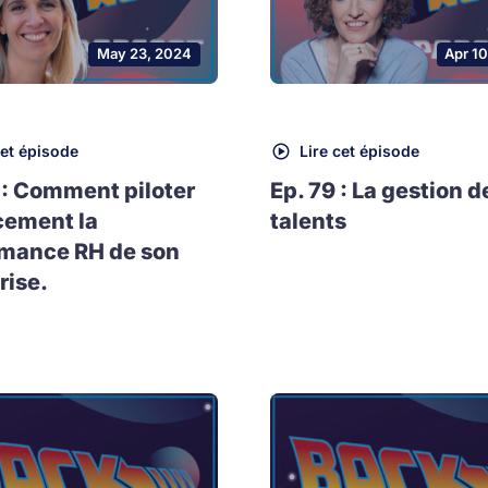
May 23, 2024
Apr 1
cet épisode
Lire cet épisode
 : Comment piloter
Ep. 79 : La gestion d
cement la
talents
rmance RH de son
rise.