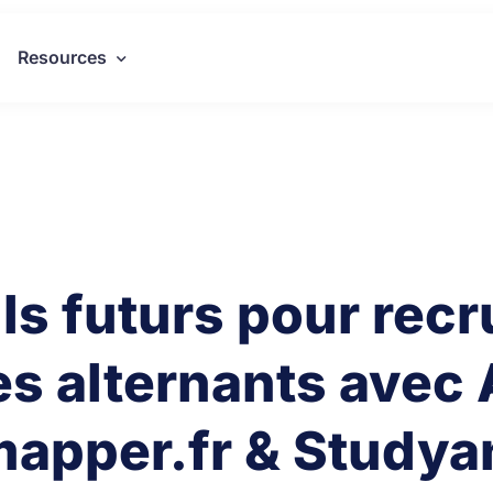
Resources
ils futurs pour rec
es alternants avec 
apper.fr & Studya