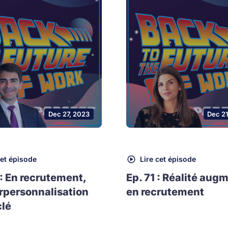
Dec 27, 2023
Dec 2
cet épisode
Lire cet épisode
 : En recrutement,
Ep. 71 : Réalité aug
rpersonnalisation
en recrutement
clé