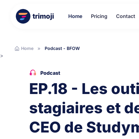
trimoji
Home
Pricing
Contact
Home
Podcast - BFOW
>
Podcast
EP.18 - Les out
stagiaires et d
CEO de Studym