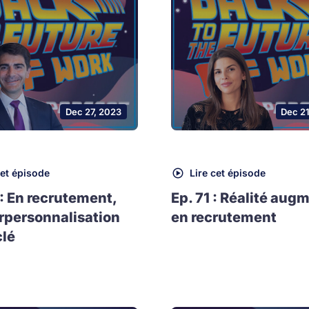
Dec 27, 2023
Dec 2
cet épisode
Lire cet épisode
 : En recrutement,
Ep. 71 : Réalité aug
rpersonnalisation
en recrutement
clé