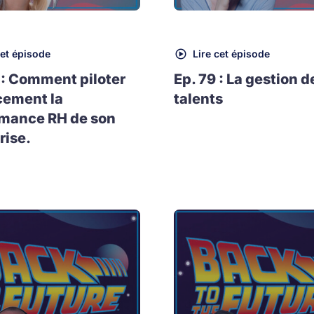
cet épisode
Lire cet épisode
 : Comment piloter
Ep. 79 : La gestion d
cement la
talents
rmance RH de son
rise.