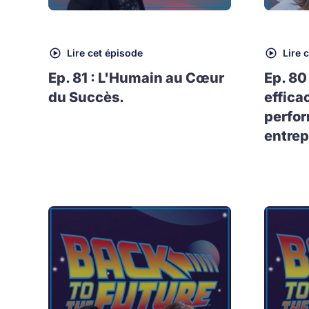
Lire cet épisode
Lire 
Ep. 81 : L'Humain au Cœur
Ep. 80
du Succès.
effica
perfo
entrep