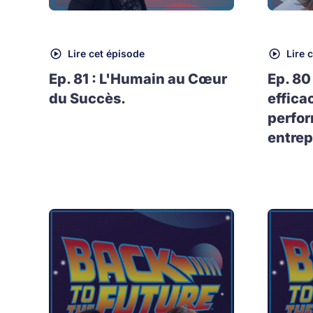
Lire cet épisode
Lire 
Ep. 81 : L'Humain au Cœur
Ep. 80
du Succès.
effica
perfo
entrep