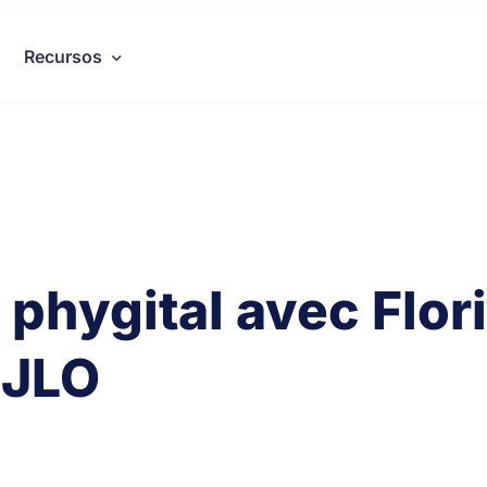
Recursos
 phygital avec Flor
 JLO