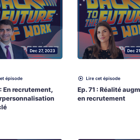
Dec 27, 2023
Dec 2
cet épisode
Lire cet épisode
 : En recrutement,
Ep. 71 : Réalité aug
rpersonnalisation
en recrutement
clé