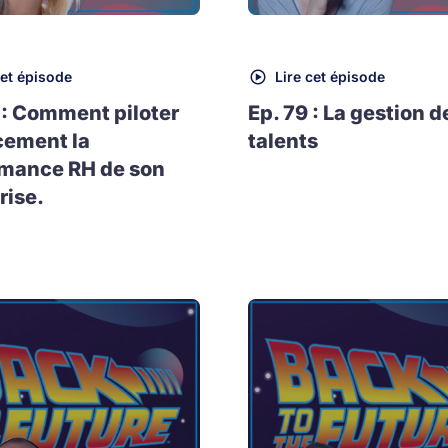
cet épisode
Lire cet épisode
 : Comment piloter
Ep. 79 : La gestion d
cement la
talents
rmance RH de son
rise.