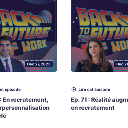
Dec 27, 2023
Dec 2
cet épisode
Lire cet épisode
 : En recrutement,
Ep. 71 : Réalité aug
rpersonnalisation
en recrutement
clé