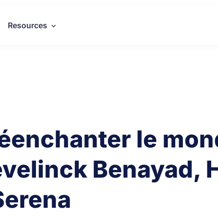
Resources
 réenchanter le mon
evelinck Benayad, 
Serena