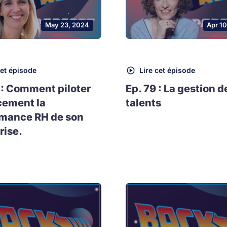
May 23, 2024
Apr 1
cet épisode
Lire cet épisode
 : Comment piloter
Ep. 79 : La gestion d
cement la
talents
rmance RH de son
rise.