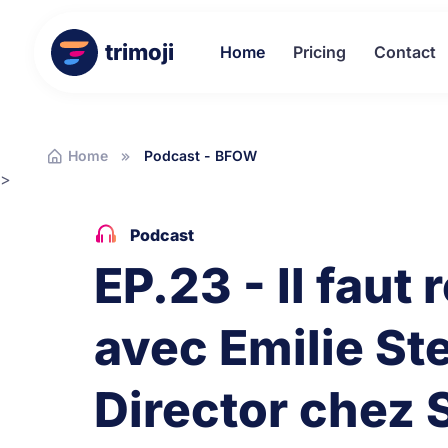
trimoji
Home
Pricing
Contact
Home
Podcast - BFOW
>
Podcast
EP.23 - Il faut
avec Emilie St
Director chez 