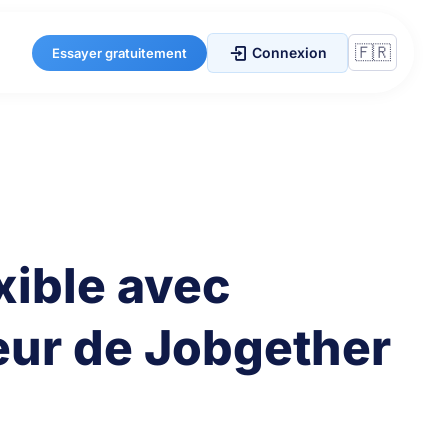
Connexion
Essayer gratuitement
exible avec
eur de Jobgether