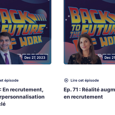
Dec 27, 2023
Dec 2
cet épisode
Lire cet épisode
 : En recrutement,
Ep. 71 : Réalité aug
rpersonnalisation
en recrutement
clé