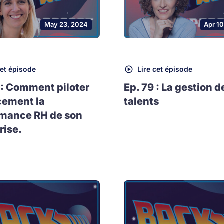
May 23, 2024
Apr 1
cet épisode
Lire cet épisode
 : Comment piloter
Ep. 79 : La gestion d
cement la
talents
rmance RH de son
rise.