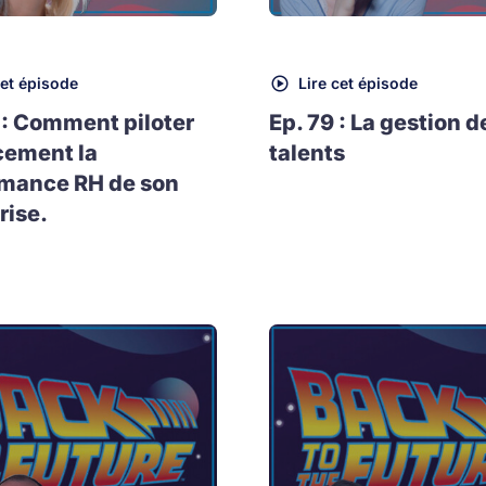
cet épisode
Lire cet épisode
 : Comment piloter
Ep. 79 : La gestion d
cement la
talents
rmance RH de son
rise.