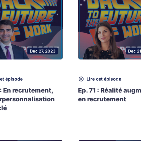
Dec 27, 2023
Dec 2
cet épisode
Lire cet épisode
 : En recrutement,
Ep. 71 : Réalité aug
rpersonnalisation
en recrutement
clé