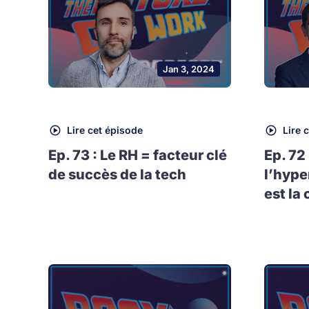
Jan 3, 2024
Lire cet épisode
Lire 
Ep. 73 : Le RH = facteur clé
Ep. 72
de succès de la tech
l’hype
est la 