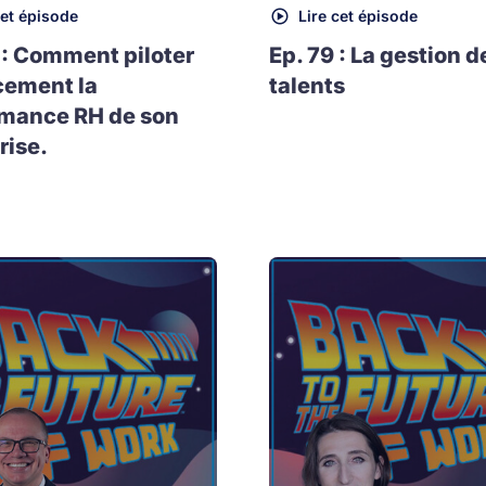
cet épisode
Lire cet épisode
 : Comment piloter
Ep. 79 : La gestion d
cement la
talents
rmance RH de son
rise.