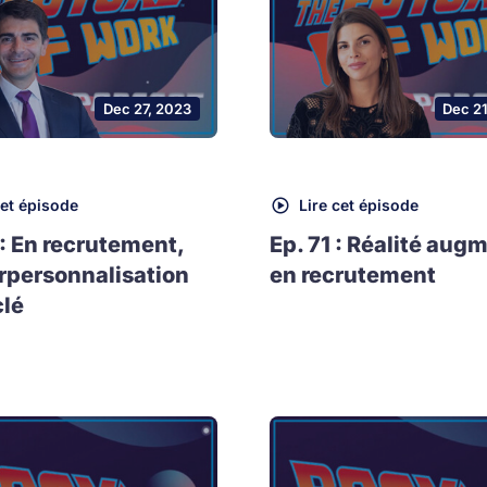
Dec 27, 2023
Dec 2
cet épisode
Lire cet épisode
 : En recrutement,
Ep. 71 : Réalité aug
rpersonnalisation
en recrutement
clé