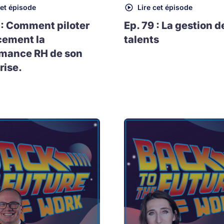
cet épisode
Lire cet épisode
 : Comment piloter
Ep. 79 : La gestion d
cement la
talents
rmance RH de son
rise.