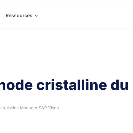
Ressources
thode cristalline d
cquisition Manager SAP Viseo