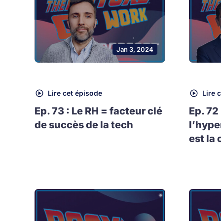
Jan 3, 2024
Lire cet épisode
Lire 
Ep. 73 : Le RH = facteur clé
Ep. 72
de succès de la tech
l’hype
est la 