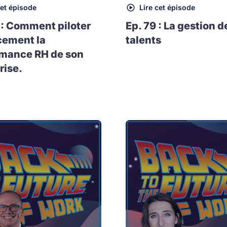
cet épisode
Lire cet épisode
 : Comment piloter
Ep. 79 : La gestion d
cement la
talents
rmance RH de son
rise.