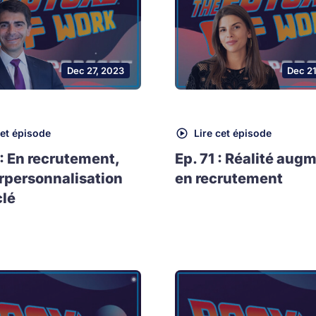
Dec 27, 2023
Dec 2
cet épisode
Lire cet épisode
 : En recrutement,
Ep. 71 : Réalité aug
rpersonnalisation
en recrutement
clé