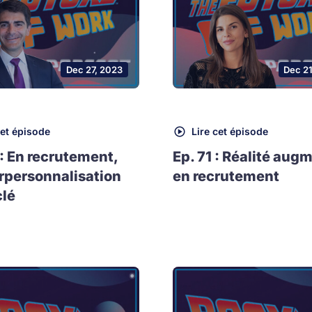
Dec 27, 2023
Dec 2
cet épisode
Lire cet épisode
 : En recrutement,
Ep. 71 : Réalité aug
rpersonnalisation
en recrutement
clé