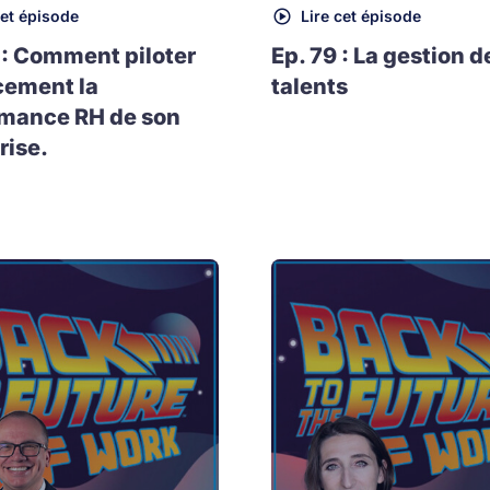
cet épisode
Lire cet épisode
 : Comment piloter
Ep. 79 : La gestion d
cement la
talents
rmance RH de son
rise.