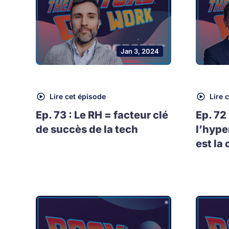
Jan 3, 2024
Lire cet épisode
Lire 
Ep. 73 : Le RH = facteur clé
Ep. 72
de succès de la tech
l’hype
est la 