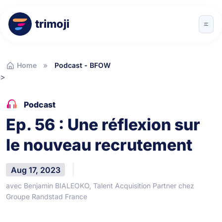
trimoji
Home
Podcast - BFOW
>
Podcast
Ep. 56 : Une réflexion sur
le nouveau recrutement
Aug 17, 2023
avec Benjamin BIALEOKO, Talent Acquisition Partner chez
Groupe Randstad France