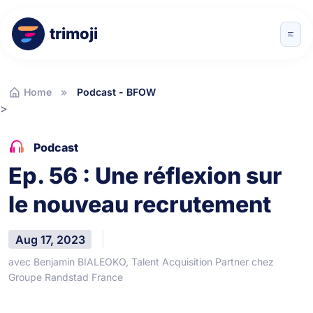
trimoji
Home
Podcast - BFOW
>
Podcast
Ep. 56 : Une réflexion sur
le nouveau recrutement
Aug 17, 2023
avec Benjamin BIALEOKO, Talent Acquisition Partner chez
Groupe Randstad France