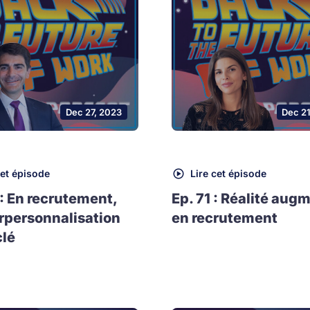
Dec 27, 2023
Dec 2
cet épisode
Lire cet épisode
 : En recrutement,
Ep. 71 : Réalité aug
rpersonnalisation
en recrutement
clé