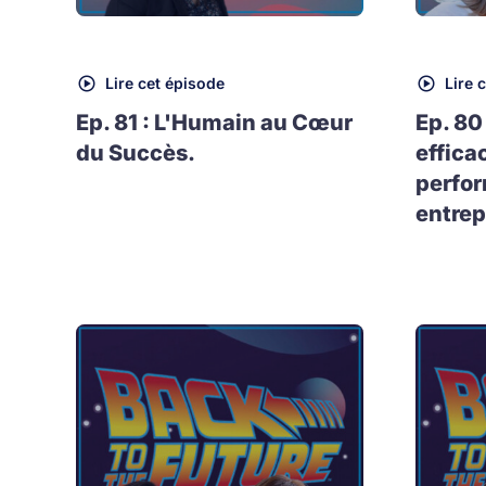
Lire cet épisode
Lire 
Ep. 81 : L'Humain au Cœur
Ep. 80
du Succès.
effica
perfo
entrep