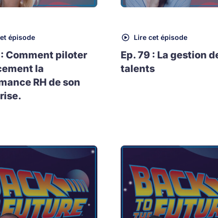
cet épisode
Lire cet épisode
 : Comment piloter
Ep. 79 : La gestion d
cement la
talents
rmance RH de son
rise.