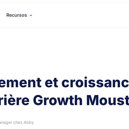
Recursos
ement et croissance
rière Growth Moust
anager chez Abby