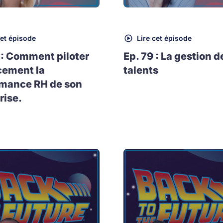
cet épisode
Lire cet épisode
 : Comment piloter
Ep. 79 : La gestion d
cement la
talents
rmance RH de son
rise.