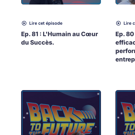
Lire cet épisode
Lire 
Ep. 81 : L'Humain au Cœur
Ep. 80
du Succès.
effica
perfo
entrep