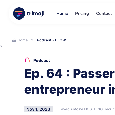
trimoji
Home
Pricing
Contact
Home
Podcast - BFOW
>
Podcast
Ep. 64 : Passe
entrepreneur 
Nov 1, 2023
avec Antoine HOSTEING, recrut