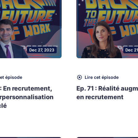
Dec 27, 2023
Dec 2
cet épisode
Lire cet épisode
 : En recrutement,
Ep. 71 : Réalité aug
rpersonnalisation
en recrutement
clé