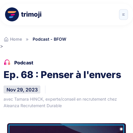
trimoji
Home
Podcast - BFOW
>
Podcast
Ep. 68 : Penser à l'envers
Nov 29, 2023
avec Tamara HINCK, experte/conseil en recrutement chez
Aleanza Recrutement Durable