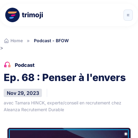
trimoji
Home
Podcast - BFOW
>
Podcast
Ep. 68 : Penser à l'envers
Nov 29, 2023
avec Tamara HINCK, experte/conseil en recrutement chez
Aleanza Recrutement Durable