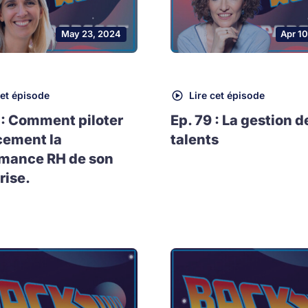
May 23, 2024
Apr 1
cet épisode
Lire cet épisode
 : Comment piloter
Ep. 79 : La gestion d
cement la
talents
rmance RH de son
rise.