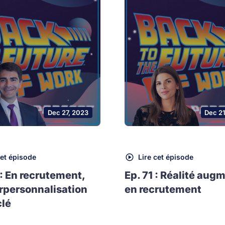
Dec 27, 2023
Dec 2
cet épisode
Lire cet épisode
 : En recrutement,
Ep. 71 : Réalité aug
rpersonnalisation
en recrutement
clé