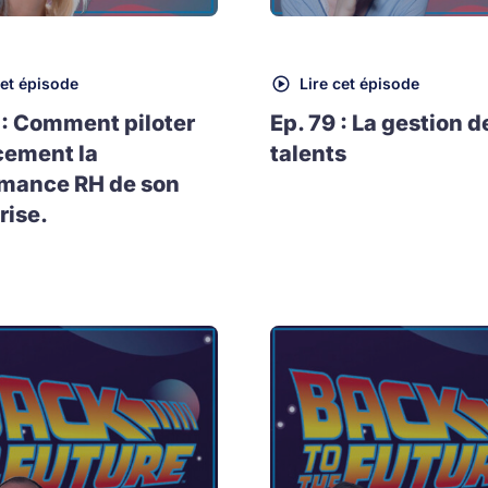
cet épisode
Lire cet épisode
 : Comment piloter
Ep. 79 : La gestion d
cement la
talents
rmance RH de son
rise.