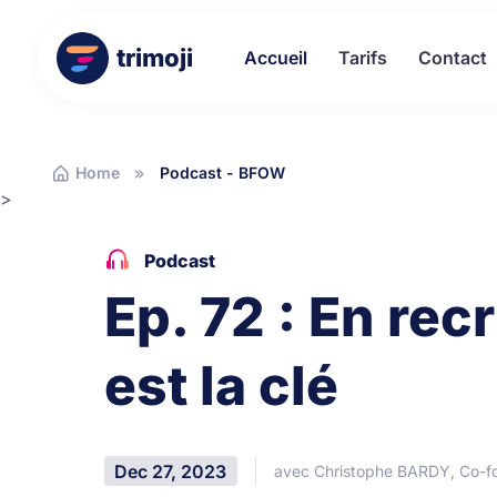
trimoji
Accueil
Tarifs
Contact
Home
Podcast - BFOW
>
Podcast
Ep. 72 : En re
est la clé
Dec 27, 2023
avec Christophe BARDY, Co-f