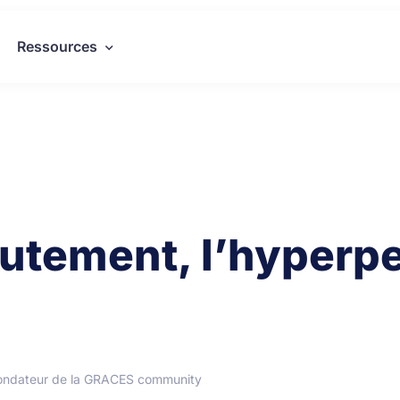
Ressources
crutement, l’hyperp
ondateur de la GRACES community