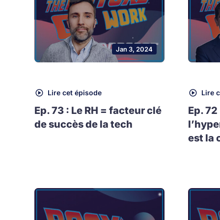
Jan 3, 2024
Lire cet épisode
Lire 
Ep. 73 : Le RH = facteur clé
Ep. 72
de succès de la tech
l’hype
est la 