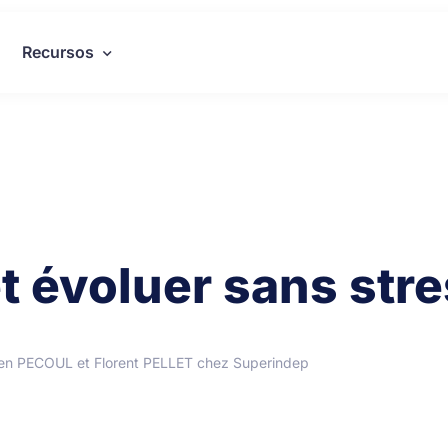
Recursos
et évoluer sans str
ien PECOUL et Florent PELLET chez Superindep