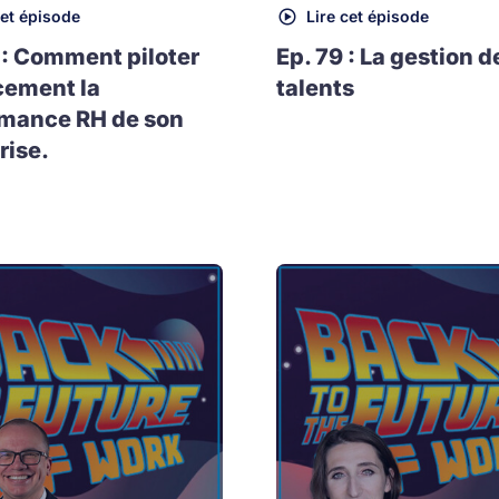
cet épisode
Lire cet épisode
 : Comment piloter
Ep. 79 : La gestion d
cement la
talents
rmance RH de son
rise.