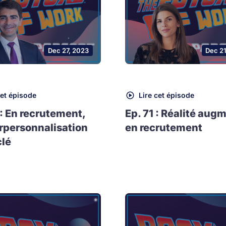
Dec 27, 2023
Dec 2
cet épisode
Lire cet épisode
 : En recrutement,
Ep. 71 : Réalité aug
rpersonnalisation
en recrutement
clé