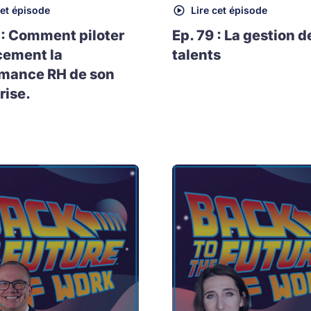
cet épisode
Lire cet épisode
 : Comment piloter
Ep. 79 : La gestion d
cement la
talents
rmance RH de son
rise.