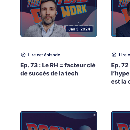
Jan 3, 2024
Lire cet épisode
Lire 
Ep. 73 : Le RH = facteur clé
Ep. 72
de succès de la tech
l’hype
est la 