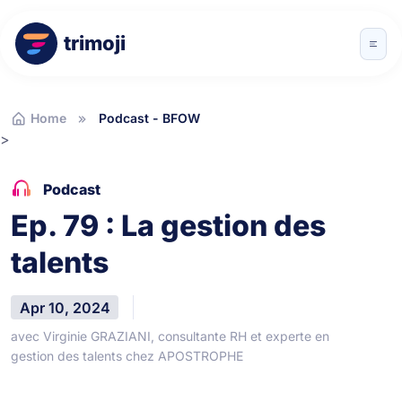
trimoji
Home
Podcast - BFOW
>
Podcast
Ep. 79 : La gestion des
talents
Apr 10, 2024
avec Virginie GRAZIANI, consultante RH et experte en
gestion des talents chez APOSTROPHE