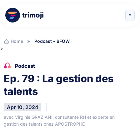
trimoji
Home
Podcast - BFOW
>
Podcast
Ep. 79 : La gestion des
talents
Apr 10, 2024
avec Virginie GRAZIANI, consultante RH et experte en
gestion des talents chez APOSTROPHE