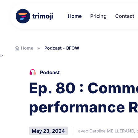
trimoji
Home
Pricing
Contact
Home
Podcast - BFOW
>
Podcast
Ep. 80 : Comme
performance R
May 23, 2024
avec Caroline MEILLERAND, 