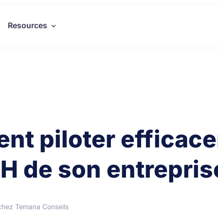
Resources
nt piloter efficac
H de son entrepris
chez Temana Conseils