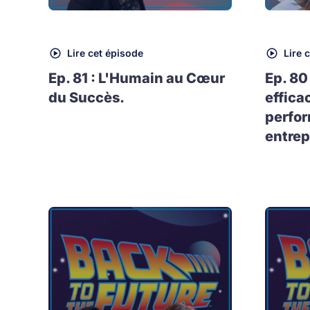
Lire cet épisode
Lire 
Ep. 81 : L'Humain au Cœur
Ep. 80
du Succès.
effica
perfo
entrep