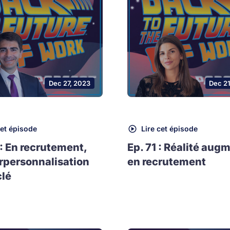
Dec 27, 2023
Dec 2
cet épisode
Lire cet épisode
 : En recrutement,
Ep. 71 : Réalité aug
rpersonnalisation
en recrutement
clé