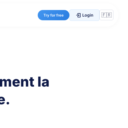
Login
Try for free
ement la
e.