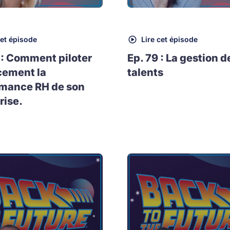
cet épisode
Lire cet épisode
 : Comment piloter
Ep. 79 : La gestion d
cement la
talents
rmance RH de son
rise.