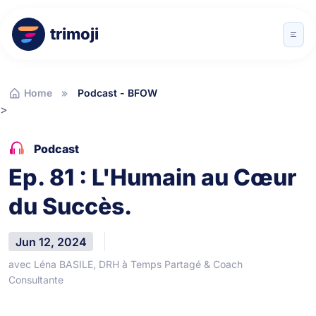
trimoji
Home
Podcast - BFOW
>
Podcast
Ep. 81 : L'Humain au Cœur
du Succès.
Jun 12, 2024
avec Léna BASILE, DRH à Temps Partagé & Coach
Consultante