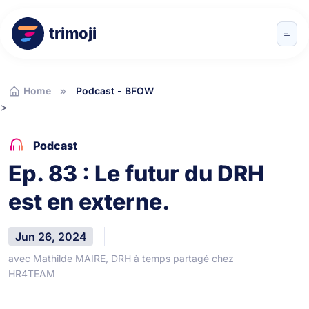
trimoji
Home
Podcast - BFOW
>
Podcast
Ep. 83 : Le futur du DRH
est en externe.
Jun 26, 2024
avec Mathilde MAIRE, DRH à temps partagé chez
HR4TEAM