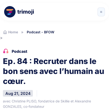
trimoji
Home
Podcast - BFOW
>
Podcast
Ep. 84 : Recruter dans le
bon sens avec l’humain au
cœur.
Aug 21, 2024
avec Christine PLISO, fondatrice de Skillie et Alexandre
GONZALES, co-fondateur