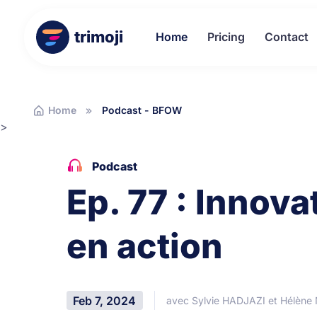
trimoji
Home
Pricing
Contact
Home
Podcast - BFOW
>
Podcast
Ep. 77 : Innov
en action
Feb 7, 2024
avec Sylvie HADJAZI et Hélèn