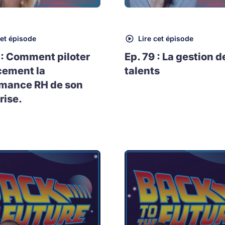
cet épisode
Lire cet épisode
 : Comment piloter
Ep. 79 : La gestion d
cement la
talents
rmance RH de son
rise.