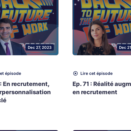
Dec 27, 2023
Dec 2
cet épisode
Lire cet épisode
 : En recrutement,
Ep. 71 : Réalité aug
rpersonnalisation
en recrutement
clé