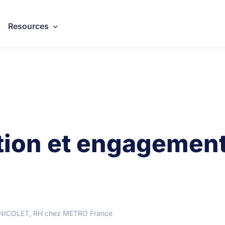
Resources
ation et engagement
e NICOLET, RH chez METRO France