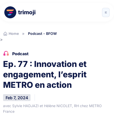
trimoji
Home
Podcast - BFOW
>
Podcast
Ep. 77 : Innovation et
engagement, l’esprit
METRO en action
Feb 7, 2024
avec Sylvie HADJAZI et Hélène NICOLET, RH chez METRO
France