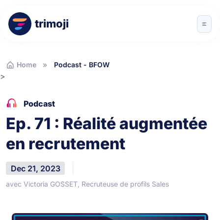
trimoji
Home
Podcast - BFOW
>
Podcast
Ep. 71 : Réalité augmentée
en recrutement
Dec 21, 2023
avec Victoria GOSSET, Recruteuse de profils Sales