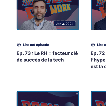
Jan 3, 2024
Lire cet épisode
Lire 
Ep. 73 : Le RH = facteur clé
Ep. 72
de succès de la tech
l’hype
est la 