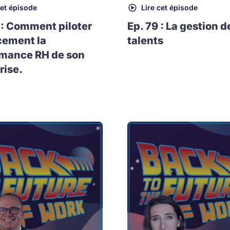
cet épisode
Lire cet épisode
 : Comment piloter
Ep. 79 : La gestion d
cement la
talents
rmance RH de son
rise.