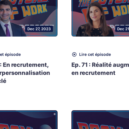
Dec 27, 2023
Dec 2
cet épisode
Lire cet épisode
 : En recrutement,
Ep. 71 : Réalité aug
rpersonnalisation
en recrutement
clé