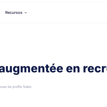
Recursos
té augmentée en re
use de profils Sales