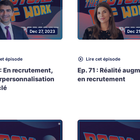
Dec 27, 2023
Dec 2
cet épisode
Lire cet épisode
 : En recrutement,
Ep. 71 : Réalité aug
rpersonnalisation
en recrutement
clé