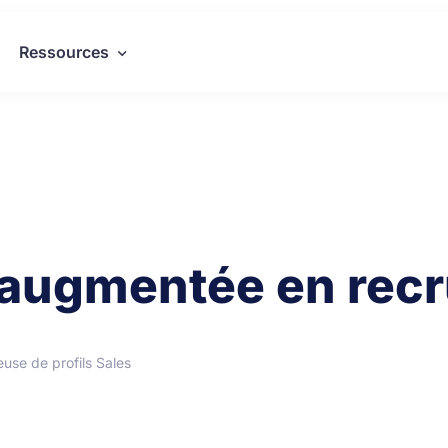
Ressources
té augmentée en re
use de profils Sales