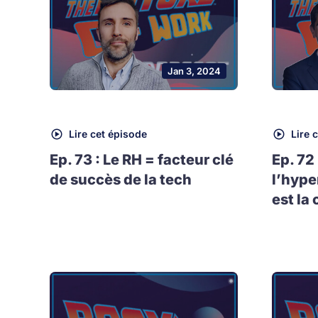
Jan 3, 2024
Lire cet épisode
Lire 
Ep. 73 : Le RH = facteur clé
Ep. 72
de succès de la tech
l’hype
est la 