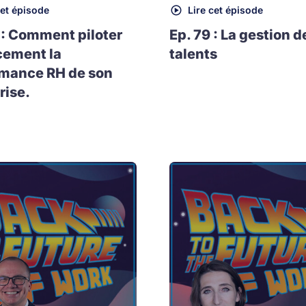
cet épisode
Lire cet épisode
 : Comment piloter
Ep. 79 : La gestion d
cement la
talents
rmance RH de son
rise.