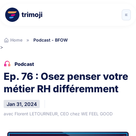
trimoji
Home
Podcast - BFOW
>
Podcast
Ep. 76 : Osez penser votre
métier RH différemment
Jan 31, 2024
avec Florent LETOURNEUR, CEO chez WE FEEL GOOD